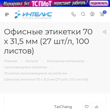
0
Офисные этикетки 70
x 31,5 мм (27 шт/л, 100
листов)
—
—
—
Главная
Каталог
Расходные материалы
—
Самоклеящиеся этикетки
—
Этикетки самоклеящиеся на листе А4
Офисные этикетки 70 x 31,5 мм (27 шт/л, 100 листов)
TaiChang