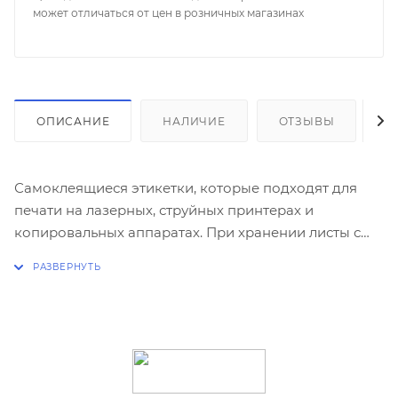
может отличаться от цен в розничных магазинах
ОПИСАНИЕ
НАЛИЧИЕ
ОТЗЫВЫ
К
Самоклеящиеся этикетки, которые подходят для
печати на лазерных, струйных принтерах и
копировальных аппаратах. При хранении листы с
этикетками не слипаются между собой.
Применяются в качестве наклеек на любые
поверхности. В упаковке 100 листов.