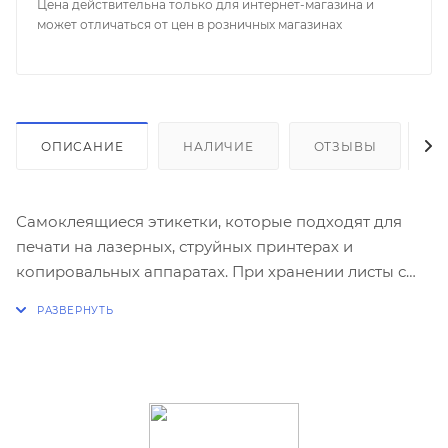
Цена действительна только для интернет-магазина и
может отличаться от цен в розничных магазинах
ОПИСАНИЕ
НАЛИЧИЕ
ОТЗЫВЫ
К
Самоклеящиеся этикетки, которые подходят для
печати на лазерных, струйных принтерах и
копировальных аппаратах. При хранении листы с
этикетками не слипаются между собой.
Применяются в качестве наклеек на любые
поверхности. В упаковке 100 листов.