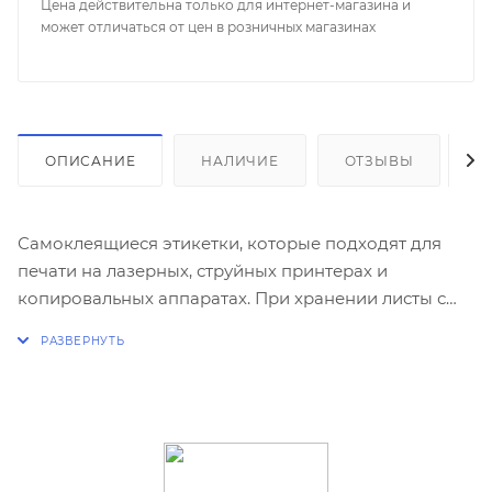
Цена действительна только для интернет-магазина и
может отличаться от цен в розничных магазинах
ОПИСАНИЕ
НАЛИЧИЕ
ОТЗЫВЫ
К
Самоклеящиеся этикетки, которые подходят для
печати на лазерных, струйных принтерах и
копировальных аппаратах. При хранении листы с
этикетками не слипаются между собой.
Применяются в качестве наклеек на любые
поверхности. В упаковке 100 листов.