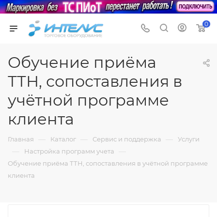
0
Обучение приёма
ТТН, сопоставления в
учётной программе
клиента
—
—
—
Главная
Каталог
Сервис и поддержка
Услуги
—
—
Настройка программ учета
Обучение приёма ТТН, сопоставления в учётной программе
клиента