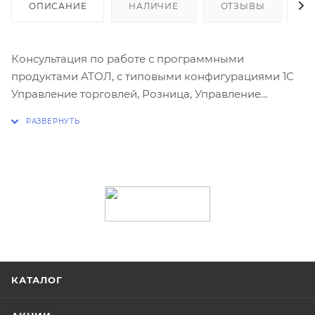
ОПИСАНИЕ
НАЛИЧИЕ
ОТЗЫВЫ
К
Консультация по работе с программными
продуктами АТОЛ, с типовыми конфигурациями 1С
Управление торговлей, Розница, Управление
небольшой фирмой, Далион Управление
магазином, консультация по работе с
компьютерным оборудованием. Обучение приёма
ТТН, сопоставления в учётной программе клиента с
ЕГАИС.
КАТАЛОГ