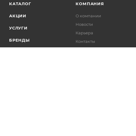
КАТАЛОГ
КОМПАНИЯ
АКЦИИ
О компании
Новости
УСЛУГИ
Карьера
БРЕНДЫ
Контакты
Лицензии
2004 - 2026 © Интелис - Торговое Оборудование магазин онл