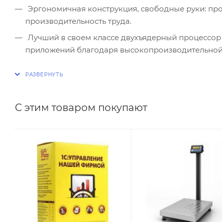
Эргономичная конструкция, свободные руки: продуманный дизайн обеспечивает комфорт и высокую
производительность труда.
Лучший в своем классе двухъядерный процессор обеспечивает поддержку практически любых корпоративных
приложений благодаря высокопроизводительной
Поддержка стандарта 802.11n и расширенных функций Motorola Solutions для WLAN обеспечивает рост пропускной
способности, производительности и надежности 
снижение энергопотребления.
С этим товаром покупают
Поддержка приложений RhoMobile позволяет легко и экономически выгодно осуществлять разработку и
развертывание одной версии приложения, котора
операционной системы или размера экрана.
Полноценная поддержка новейших протоколов бе
2,8-дюймовый цветной дисплей QVGA с подсвет
Превосходная читаемость практически в любом 