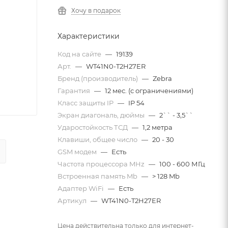
Хочу в подарок
Характеристики
Код на сайте
—
19139
Арт.
—
WT41N0-T2H27ER
Бренд (производитель)
—
Zebra
Гарантия
—
12 мес. (с ограничениями)
Класс защиты IP
—
IP 54
Экран диагональ, дюймы
—
2`` - 3,5``
Ударостойкость ТСД
—
1,2 метра
Клавиши, общее число
—
20 - 30
GSM модем
—
Есть
Частота процессора MHz
—
100 - 600 МГц
Встроенная память Mb
—
> 128 Mb
Адаптер WiFi
—
Есть
Артикул
—
WT41N0-T2H27ER
Цена действительна только для интернет-