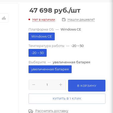
47 698
руб.
/шт
Нет в наличии
Нашли дешевле?
Платформа OS
—
Windows CE
Windows CE
Температура работы
—
-20 ~ 50
-20 ~ 50
Выберите
—
увеличенная батарея
увеличенная батарея
В КОРЗИНУ
КУПИТЬ В 1 КЛИК
Рассчитать доставку