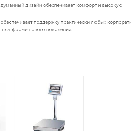
 платформе нового поколения.
сети, повышение эффективности голосового управления,
я работает практически на любом устройстве, независи
зопасности позволяет обеспечить защиту данных.
кой
освещении.