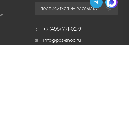
ПОДПИСАТЬСЯ НА РАССЫЛКУ
ет
+7 (495) 771-02-91
info@pos-shop.ru
Магазин Интелис торговое
оборудование
г. Москва, Сущевский вал, д.
5с1А'