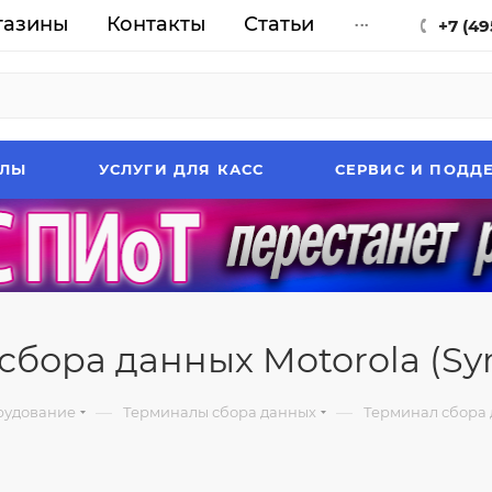
газины
Контакты
Статьи
...
+7 (49
АЛЫ
УСЛУГИ ДЛЯ КАСС
СЕРВИС И ПОДД
сбора данных Motorola (Sy
—
—
рудование
Терминалы сбора данных
Терминал сбора 