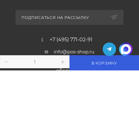
ПОДПИСАТЬСЯ НА РАССЫЛКУ
+7 (495) 771-02-91
info@pos-shop.ru
В КОРЗИНУ
Магазин Интелис торговое
оборудование
г. Москва, Сущевский вал, д. 5с1А'
2004 - 2026 © Интелис - Торговое Оборудование
магазин онлайн касс и торгового оборудования.