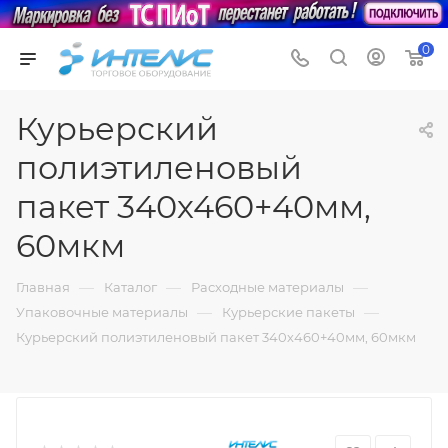
0
Курьерский
полиэтиленовый
пакет 340х460+40мм,
60мкм
—
—
—
Главная
Каталог
Расходные материалы
—
—
Упаковочные материалы
Курьерские пакеты
Курьерский полиэтиленовый пакет 340х460+40мм, 60мкм