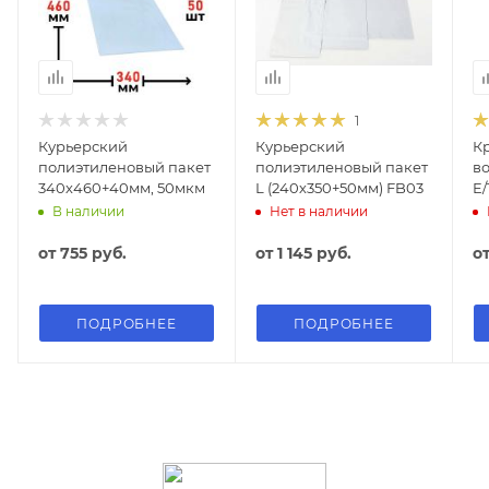
1
Курьерский
Курьерский
Кр
полиэтиленовый пакет
полиэтиленовый пакет
в
340х460+40мм, 50мкм
L (240х350+50мм) FB03
E/
В наличии
Нет в наличии
от
755 руб.
от
1 145 руб.
о
ПОДРОБНЕЕ
ПОДРОБНЕЕ