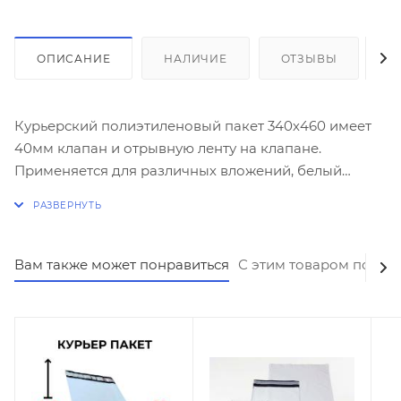
ОПИСАНИЕ
НАЛИЧИЕ
ОТЗЫВЫ
К
Курьерский полиэтиленовый пакет 340х460 имеет
40мм клапан и отрывную ленту на клапане.
Применяется для различных вложений, белый
снаружи, черный внутри. Полиэтилен имеет
толщину пленки 60мкм для отправки курьером или
по почте.
Вам также может понравиться
С этим товаром покуп