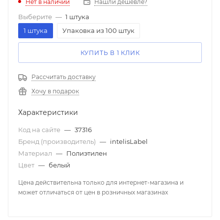
Нет в наличии
Нашли дешевле?
Выберите
—
1 штука
1 штука
Упаковка из 100 штук
КУПИТЬ В 1 КЛИК
Рассчитать доставку
Хочу в подарок
Характеристики
Код на сайте
—
37316
Бренд (производитель)
—
intelisLabel
Материал
—
Полиэтилен
Цвет
—
белый
Цена действительна только для интернет-магазина и
может отличаться от цен в розничных магазинах