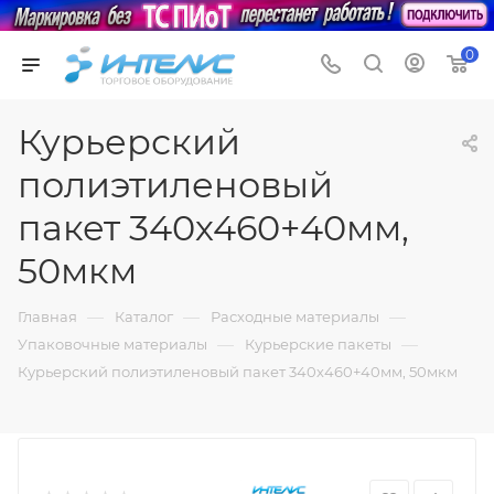
0
Курьерский
полиэтиленовый
пакет 340х460+40мм,
50мкм
—
—
—
Главная
Каталог
Расходные материалы
—
—
Упаковочные материалы
Курьерские пакеты
Курьерский полиэтиленовый пакет 340х460+40мм, 50мкм