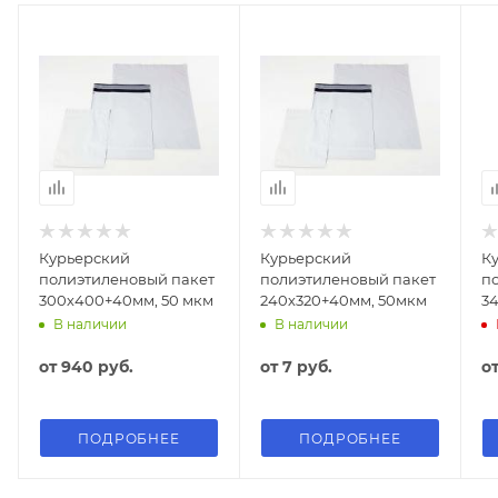
Курьерский
Курьерский
К
полиэтиленовый пакет
полиэтиленовый пакет
п
300х400+40мм, 50 мкм
240х320+40мм, 50мкм
3
В наличии
В наличии
от
940 руб.
от
7 руб.
о
ПОДРОБНЕЕ
ПОДРОБНЕЕ