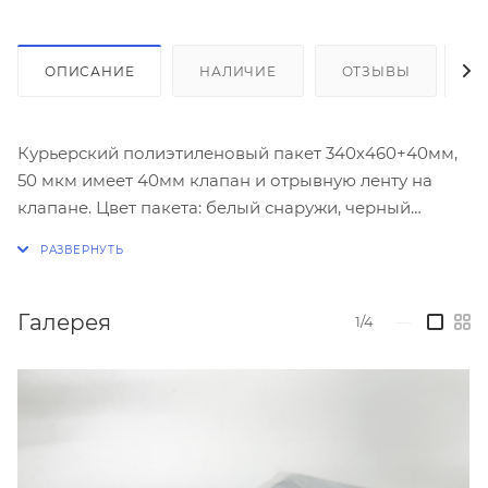
ОПИСАНИЕ
НАЛИЧИЕ
ОТЗЫВЫ
К
Курьерский полиэтиленовый пакет 340х460+40мм,
50 мкм имеет 40мм клапан и отрывную ленту на
клапане. Цвет пакета: белый снаружи, черный
внутри, толщина пленки: 50мкм. Пакет
предназначен для упаковывания вложений
формата А3 для отправки документов курьером или
по почте.
Галерея
1/4
—