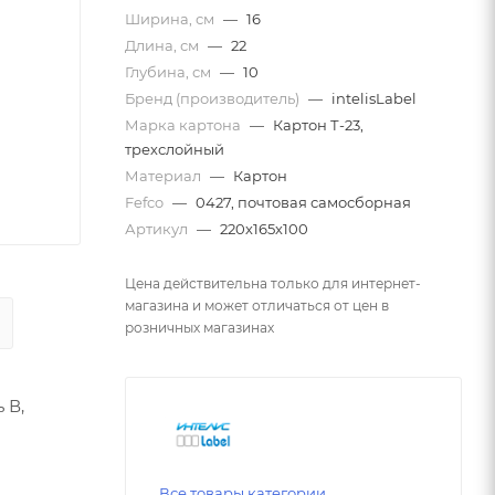
Ширина, см
—
16
Длина, см
—
22
Глубина, см
—
10
Бренд (производитель)
—
intelisLabel
Марка картона
—
Картон Т-23,
трехслойный
Материал
—
Картон
Fefco
—
0427, почтовая самосборная
Артикул
—
220х165х100
Цена действительна только для интернет-
магазина и может отличаться от цен в
розничных магазинах
 В,
Все товары категории