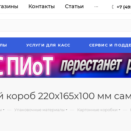
газины
Контакты
Статьи
...
+7 (49
АЛЫ
УСЛУГИ ДЛЯ КАСС
СЕРВИС И ПОДД
 короб 220х165х100 мм с
—
—
—
ы
Упаковочные материалы
Картонные коробки