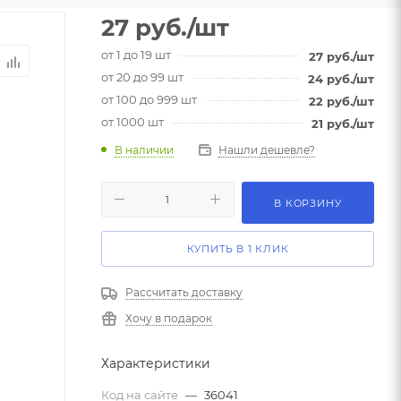
27
руб.
/шт
от 1 до 19 шт
27
руб.
/шт
от 20 до 99 шт
24
руб.
/шт
от 100 до 999 шт
22
руб.
/шт
от 1000 шт
21
руб.
/шт
В наличии
Нашли дешевле?
В КОРЗИНУ
КУПИТЬ В 1 КЛИК
Рассчитать доставку
Хочу в подарок
Характеристики
Код на сайте
—
36041