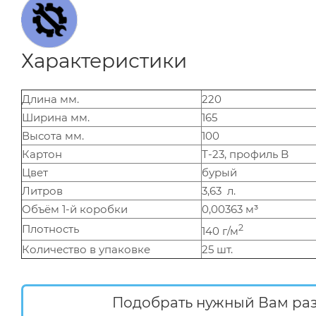
Характеристики
Длина мм.
220
Ширина мм.
165
Высота мм.
100
Картон
Т-23, профиль B
Цвет
бурый
Литров
3,63 л.
Объём 1-й коробки
0,00363 м³
Плотность
2
140 г/м
Количество в упаковке
25 шт.
Подобрать нужный Вам ра