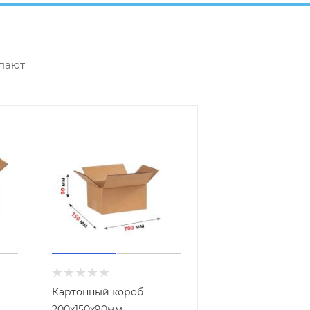
упают
Картонный короб
200х150х90мм