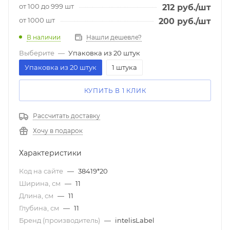
от 100 до 999 шт
212
руб.
/шт
от 1000 шт
200
руб.
/шт
В наличии
Нашли дешевле?
Выберите
—
Упаковка из 20 штук
Упаковка из 20 штук
1 штука
КУПИТЬ В 1 КЛИК
Рассчитать доставку
Хочу в подарок
Характеристики
Код на сайте
—
38419*20
Ширина, см
—
11
Длина, см
—
11
Глубина, см
—
11
Бренд (производитель)
—
intelisLabel