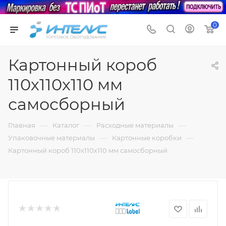
0
Картонный короб
110х110х110 мм
самосборный
—
—
—
Главная
Каталог
Расходные материалы
—
—
Упаковочные материалы
Картонные коробки
Картонный короб 110х110х110 мм самосборный