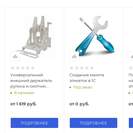
уменьшает вероятность образования ухудшающих
качество складок на ленте. Кроме того, имеется
довольно большой набор пользовательских
регулировок печатающего устройства.
Универсальный
Создание макета
П
внешний держатель
этикеток в 1С
н
рулона и смотчик
эт
Под заказ
этикеток BSMART BS-V5
с
В наличии
к 
от
1 619 руб.
от
0 руб.
о
ПОДРОБНЕЕ
ПОДРОБНЕЕ