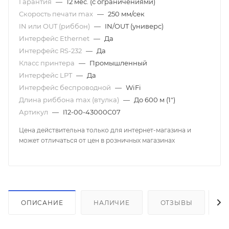
Гарантия
—
12 мес. (с ограничениями)
Скорость печати mаx
—
250 мм/сек
IN или OUT (риббон)
—
IN/OUT (универс)
Интерфейс Ethernet
—
Да
Интерфейс RS-232
—
Да
Класс принтера
—
Промышленный
Интерфейс LPT
—
Да
Интерфейс беспроводной
—
WiFi
Длина риббона max (втулка)
—
До 600 м (1")
Артикул
—
I12-00-43000C07
Цена действительна только для интернет-магазина и
может отличаться от цен в розничных магазинах
ОПИСАНИЕ
НАЛИЧИЕ
ОТЗЫВЫ
К