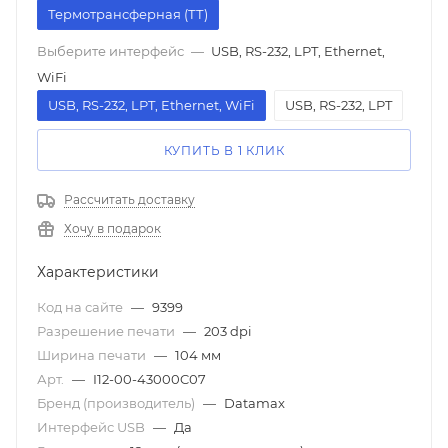
Термотрансферная (ТТ)
Выберите интерфейс
—
USB, RS-232, LPT, Ethernet,
WiFi
USB, RS-232, LPT, Ethernet, WiFi
USB, RS-232, LPT
КУПИТЬ В 1 КЛИК
Рассчитать доставку
Хочу в подарок
Характеристики
Код на сайте
—
9399
Разрешение печати
—
203 dpi
Ширина печати
—
104 мм
Арт.
—
I12-00-43000C07
Бренд (производитель)
—
Datamax
Интерфейс USB
—
Да