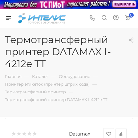
0
Термотрансферный
принтер DATAMAX I-
4212e TT
—
—
—
Главная
Каталог
Оборудование
—
Принтер этикеток (принтер штрих кода)
—
Термотрансферный принтер
Термотрансферный принтер DATAMAX I-4212e TT
Datamax