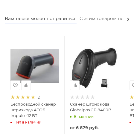
Вам также может понравиться
С этим товаром покуп
2
Беспроводной сканер
Сканер штрих кода
Б
штрихкода АТОЛ
Globalpos GP-9400B
шт
Impulse 12 BT
B
В наличии
Нет в наличии
от
6 879 руб.