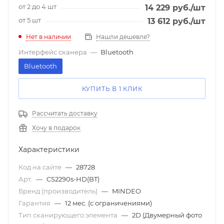
от 2 до 4 шт
14 229
руб.
/шт
от 5 шт
13 612
руб.
/шт
Нет в наличии
Нашли дешевле?
Интерфейс сканера
—
Bluetooth
Bluetooth
КУПИТЬ В 1 КЛИК
Рассчитать доставку
Хочу в подарок
Характеристики
Код на сайте
—
28728
Арт.
—
CS2290s-HD(BT)
Бренд (производитель)
—
MINDEO
Гарантия
—
12 мес. (с ограничениями)
Тип сканирующего элемента
—
2D (Двумерный фото