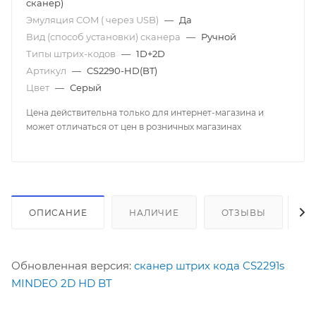
сканер)
Эмуляция COM ( через USB)
—
Да
Вид (способ установки) сканера
—
Ручной
Типы штрих-кодов
—
1D+2D
Артикул
—
CS2290-HD(BT)
Цвет
—
Серый
Цена действительна только для интернет-магазина и
может отличаться от цен в розничных магазинах
ОПИСАНИЕ
НАЛИЧИЕ
ОТЗЫВЫ
К
Обновленная версия:
сканер штрих кода CS2291s
MINDEO 2D HD BT