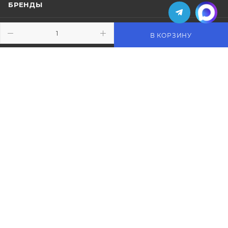
БРЕНДЫ
КОМПАНИЯ
В КОРЗИНУ
ИНФОРМАЦИЯ
ПОМОЩЬ
ПОДПИСАТЬСЯ НА РАССЫЛКУ
+7 (495) 771-02-91
info@pos-shop.ru
Магазин Интелис торговое
оборудование
г. Москва, Сущевский вал, д. 5с1А'