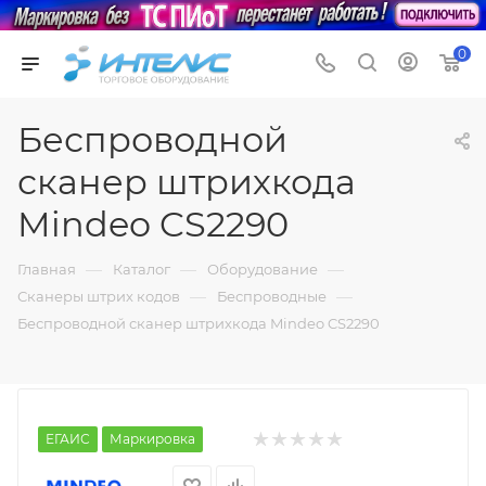
0
Беспроводной
сканер штрихкода
Mindeo CS2290
—
—
—
Главная
Каталог
Оборудование
—
—
Сканеры штрих кодов
Беспроводные
Беспроводной сканер штрихкода Mindeo CS2290
ЕГАИС
Маркировка