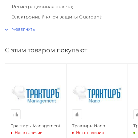
Регистрационная анкета;
Электронный ключ защиты Guardant;
Конверт для отправки регистрационной анкеты
производителю.
С этим товаром покупают
Трактиръ: Management
Трактиръ: Nano
Тр
Нет в наличии
Нет в наличии