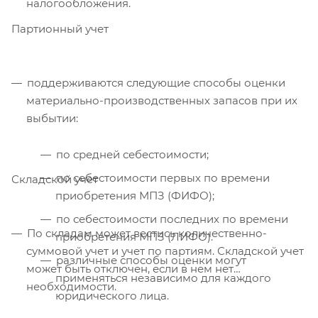
налогообложения.
Партионный учет
поддерживаются следующие способы оценки
материально-производственных запасов при их
выбытии:
по средней себестоимости;
по себестоимости первых по времени
Складской учет
приобретения МПЗ (ФИФО);
по себестоимости последних по времени
По складам может вестись количественно-
приобретения МПЗ (ЛИФО).
суммовой учет и учет по партиям. Складской учет
различные способы оценки могут
может быть отключен, если в нем нет
применяться независимо для каждого
необходимости.
юридического лица.