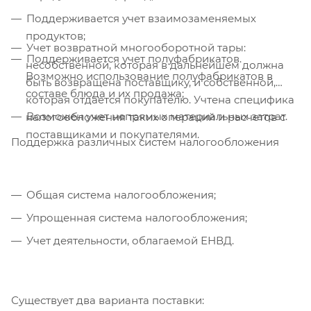
Поддерживается учет взаимозаменяемых
продуктов;
Учет возвратной многооборотной тары:
Поддерживается учет полуфабрикатов.
несобственной, которая в дальнейшем должна
Возможно использование полуфабрикатов в
быть возвращена поставщику, и собственной,
составе блюда и их продажа;
которая отдается покупателю. Учтена специфика
Возможен учет непрямых материальных затрат.
налогообложения таких операций и расчетов с
поставщиками и покупателями.
Поддержка различных систем налогообложения
Общая система налогообложения;
Упрощенная система налогообложения;
Учет деятельности, облагаемой ЕНВД.
Существует два варианта поставки: