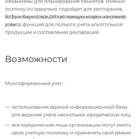
механизмы для планирования банкетов. Именно
поэтому он идеально подойдет для ресторанов,
В "Трактиръ: Back Office" предусмотрен широкий
кафе и баров, предоставляющих широкий спектр
спектр функций для полного учета алкогольной
услуг.
продукции и составления деклараций.
Возможности
Многофирменный учет:
использование единой информационной базы
для ведения учета нескольких юридических лиц;
все юридические лица организации могут иметь
свою учетную политику и применять свой режим