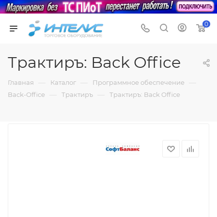
0
Трактиръ: Back Office
—
—
—
Главная
Каталог
Программное обеспечение
—
—
Back-Office
Трактиръ
Трактиръ: Back Office