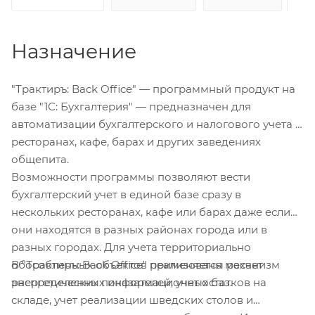
Назначение
"Трактиръ: Back Office" — программный продукт на
базе "1С: Бухгалтерия" — предназначен для
автоматизации бухгалтерского и налогового учета в
ресторанах, кафе, барах и других заведениях
общепита.
Возможности программы позволяют вести
бухгалтерский учет в единой базе сразу в
нескольких ресторанах, кафе или барах даже если
они находятся в разных районах города или в
разных городах. Для учета территориально
В "Трактиръ: Back Office" реализованы расчет
обособленных объектов применяется механизм
энергетических показателей, учет остатков на
распределенных информационных баз.
складе, учет реализации шведских столов и