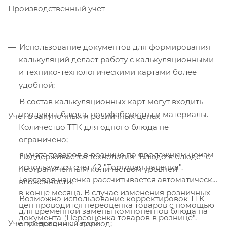
Производственный учет
Использование документов для формирования
калькуляций делает работу с калькуляционными
и технико-технологическими картами более
удобной;
В состав калькуляционных карт могут входить
продукты, блюда, полуфабрикаты и материалы.
Учет в закупочных и розничных ценах
Количество ТТК для одного блюда не
ограничено;
я учета товаров в рознице по продажным ценам
Поддерживается технология "Блюдо в блюде" с
используется счет 42 "Торговая наценка".
неограниченным количеством уровней
Торговая наценка рассчитывается автоматически
вложенности;
в конце месяца. В случае изменения розничных
Возможно использование корректировок ТТК
цен проводится переоценка товаров с помощью
для временной замены компонентов блюда на
документа "Переоценка товаров в рознице".
Учет операций с тарой
определенный период;