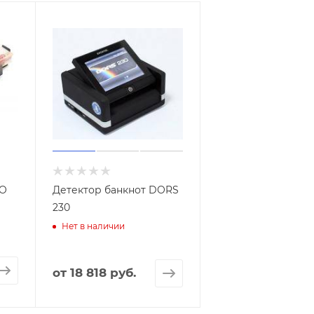
RO
Детектор банкнот DORS
230
Нет в наличии
от
18 818 руб.