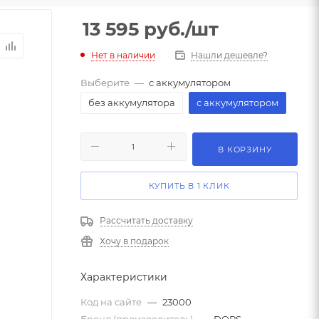
13 595
руб.
/шт
Нет в наличии
Нашли дешевле?
Выберите
—
с аккумулятором
без аккумулятора
с аккумулятором
В КОРЗИНУ
КУПИТЬ В 1 КЛИК
Рассчитать доставку
Хочу в подарок
Характеристики
Код на сайте
—
23000
Бренд (производитель)
—
DORS