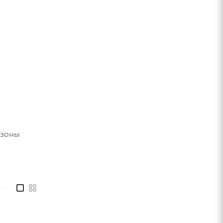
 зоны
—