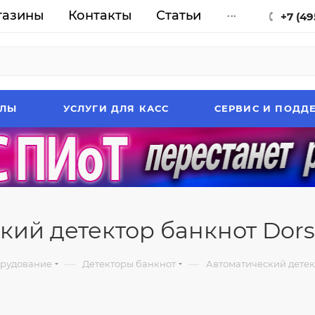
газины
Контакты
Статьи
...
+7 (49
АЛЫ
УСЛУГИ ДЛЯ КАСС
СЕРВИС И ПОДД
кий детектор банкнот Dors
—
—
рудование
Детекторы банкнот
Автоматический детек