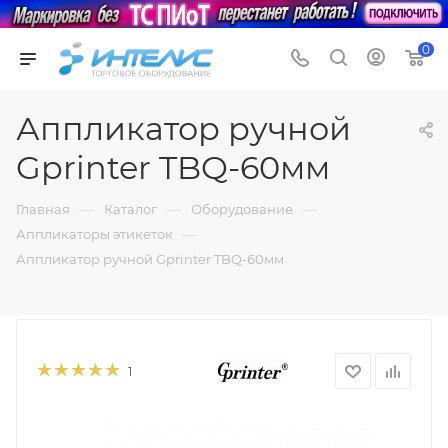
0
Аппликатор ручной
Gprinter TBQ-60мм
—
—
—
Главная
Каталог
Оборудование
—
Аппликаторы этикеток
Аппликатор ручной Gprinter TBQ-60мм
1