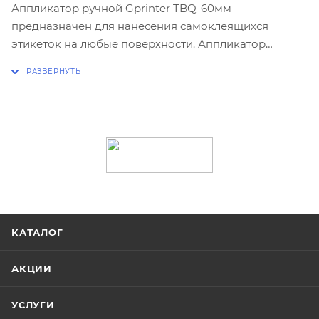
Аппликатор ручной Gprinter TBQ-60мм
предназначен для нанесения самоклеящихся
этикеток на любые поверхности. Аппликатор
применяется с этикетками размером 20-60 мм.
Gprinter TBQ-60мм может использоваться при
маркировке товаров средствами идентификации в
розничной и оптовой торговле.
Размер (мм): ДхШхВ 285х112х94
Вес (кг): 0,41
КАТАЛОГ
АКЦИИ
УСЛУГИ