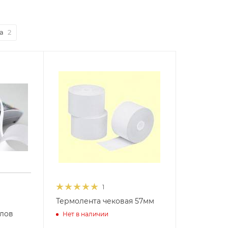
а
2
1
Термолента чековая 57мм
лов
Нет в наличии