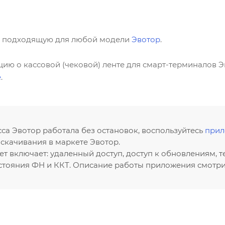
у, подходящую для любой модели
Эвотор
.
 о кассовой (чековой) ленте для смарт-терминалов Эв
е
.
са Эвотор работала без остановок, воспользуйтесь
прил
скачивания в маркете Эвотор.
т включает: удаленный доступ, доступ к обновлениям, 
стояния ФН и ККТ. Описание работы приложения смотр