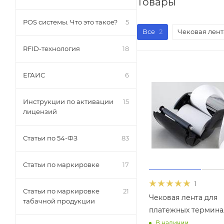
Товары
POS системы. Что это такое?
5
Все
2
Чековая лент
RFID-технология
18
ЕГАИС
6
Инструкции по активации
15
лицензий
Статьи по 54-ФЗ
83
Статьи по маркировке
17
1
Статьи по маркировке
21
Чековая лента для
табачной продукции
платежных термина
В наличии