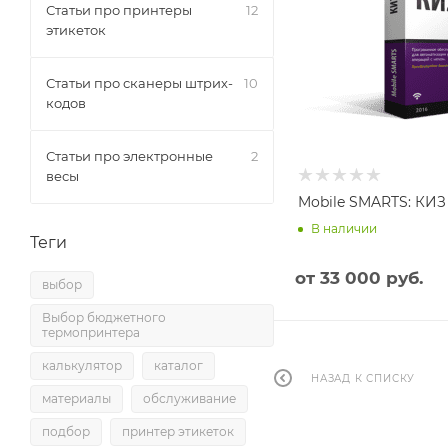
Статьи про принтеры
12
этикеток
Статьи про сканеры штрих-
10
кодов
Статьи про электронные
2
весы
Mobile SMARTS: КИЗ
В наличии
Теги
от
33 000 руб.
выбор
Выбор бюджетного
термопринтера
калькулятор
каталог
НАЗАД К СПИСКУ
материалы
обслуживание
подбор
принтер этикеток