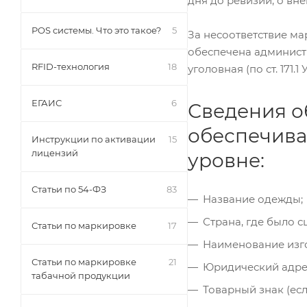
дня до ревизии, о вне
POS системы. Что это такое?
5
За несоответствие м
обеспечена администра
RFID-технология
18
уголовная (по ст. 171.1 
ЕГАИС
6
Сведения о
обеспечива
Инструкции по активации
15
лицензий
уровне:
Статьи по 54-ФЗ
83
Название одежды;
Страна, где было 
Статьи по маркировке
17
Наименование изго
Статьи по маркировке
21
Юридический адре
табачной продукции
Товарный знак (есл