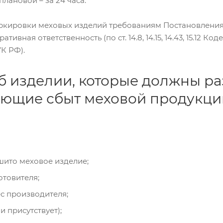
плановой – за 24 часа.
аркировки меховых изделий требованиям Постановления 
тивная ответственность (по ст. 14.8, 14.15, 14.43, 15.12
УК РФ).
б изделии, которые должны ра
ющие сбыт меховой продукци
сшито меховое изделие;
товителя;
с производителя;
и присутствует);