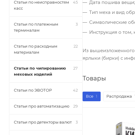
Дата пошива вещи;
Статьи по неисправностям
45
касс
Тип меха и вид обр
Символические обо
Статьи по платежным
3
терминалам
Инструкция о том, 
Статьи по расходным
22
Из вышеизложенного 
материалам
ярлыки (бирки) с инф
Статьи по чипированию
27
меховых изделий
Товары
Статьи по ЭВОТОР
42
Все
1
Распродажа
Статьи про автоматизацию
29
Статьи про детекторы валют
3