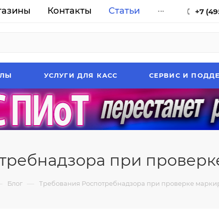
газины
Контакты
Статьи
...
+7 (49
АЛЫ
УСЛУГИ ДЛЯ КАСС
СЕРВИС И ПОДД
требнадзора при проверк
—
—
Блог
Требования Роспотребнадзора при проверке марки