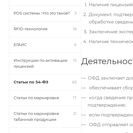
Наличие лицензий
POS системы. Что это такое?
5
Документ, подтве
обработке сведени
RFID-технология
18
Заключение экспер
Наличие техническ
ЕГАИС
6
Деятельнос
Инструкции по активации
15
лицензий
ОФД заключает дог
Статьи по 54-ФЗ
83
обеспечивает сбор
когда сведения пр
Статьи по маркировке
17
подтверждение;
Статьи по маркировке
21
если подтверждени
табачной продукции
ОФД отправляет с