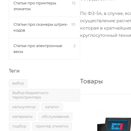
Статьи про принтеры
12
этикеток
По ФЗ-54, в случае, 
осуществление расче
Статьи про сканеры штрих-
10
которая в кратчайшие
кодов
круглосуточный техни
Статьи про электронные
2
весы
Теги
Товары
выбор
Выбор бюджетного
термопринтера
калькулятор
каталог
материалы
обслуживание
подбор
принтер этикеток