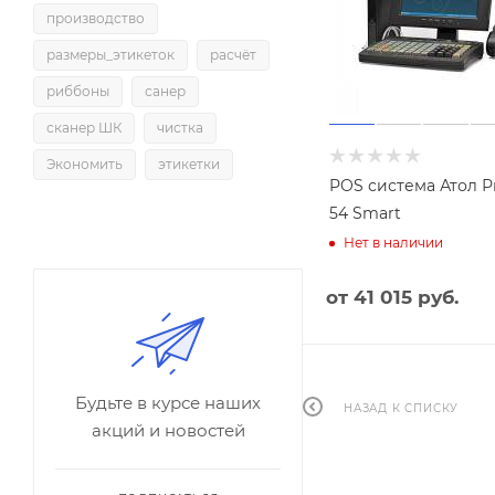
производство
размеры_этикеток
расчёт
риббоны
санер
сканер ШК
чистка
Экономить
этикетки
POS система Атол 
54 Smart
Нет в наличии
от
41 015 руб.
Будьте в курсе наших
НАЗАД К СПИСКУ
акций и новостей