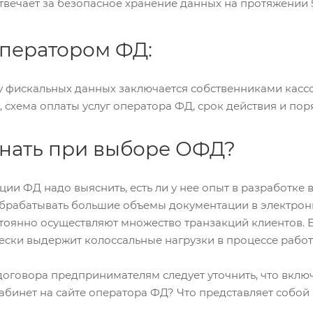
вечает за безопасное хранение данных на протяжении 5 
оператором ФД:
у фискальных данных заключается собственниками касс
, схема оплаты услуг оператора ФД, срок действия и по
знать при выборе ОФД?
ии ФД надо выяснить, есть ли у нее опыт в разработке
 обрабатывать большие объемы документации в электрон
тоянно осуществляют множество транзакций клиентов. Е
ески выдержит колоссальные нагрузки в процессе рабо
оговора предпринимателям следует уточнить, что включ
абинет на сайте оператора ФД? Что представляет собо