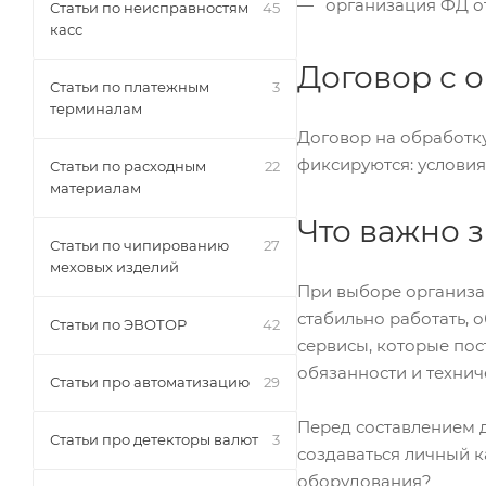
организация ФД от
Статьи по неисправностям
45
касс
Договор с 
Статьи по платежным
3
терминалам
Договор на обработк
фиксируются: условия
Статьи по расходным
22
материалам
Что важно 
Статьи по чипированию
27
меховых изделий
При выборе организац
стабильно работать,
Статьи по ЭВОТОР
42
сервисы, которые пос
обязанности и технич
Статьи про автоматизацию
29
Перед составлением д
Статьи про детекторы валют
3
создаваться личный к
оборудования?