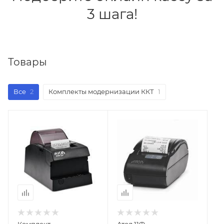
3 шага!
Товары
Все
2
Комплекты модернизации ККТ
1