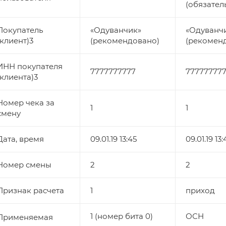
(обязател
Покупатель
«Одуванчик»
«Одуванч
(клиент)3
(рекомендовано)
(рекомен
ИНН покупателя
7777777777
77777777
(клиента)3
Номер чека за
1
1
смену
Дата, время
09.01.19 13:45
09.01.19 13:
Номер смены
2
2
Признак расчета
1
приход
1 (номер бита 0)
ОСН
Применяемая