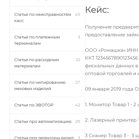
Кейс:
Статьи по неисправностям
45
касс
Получение предварите
предоставление займа
Статьи по платежным
3
терминалам
ООО «Ромашка» ИНН 1
ККТ 123456789012345
Статьи по расходным
22
фискальных данных в
материалам
оптовой торговлей и 
Статьи по чипированию
27
09 января 2019 года 
меховых изделий
1. Монитор Товар 1 - 2 
Статьи по ЭВОТОР
42
2. Лазерный принтер То
Статьи про автоматизацию
29
3 Сканер Товар 3 - 3 ш
Статьи про детекторы валют
3