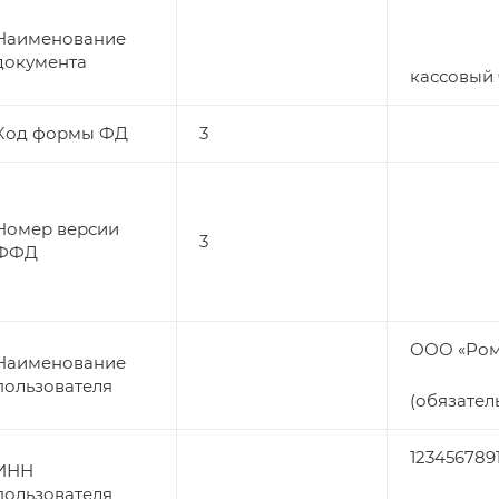
Наименование
документа
кассовый 
Код формы ФД
3
Номер версии
3
ФФД
ООО «Ро
Наименование
пользователя
(обязател
123456789
ИНН
пользователя