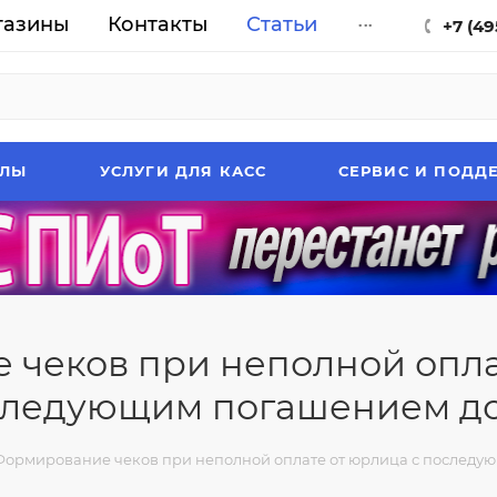
газины
Контакты
Статьи
...
+7 (49
АЛЫ
УСЛУГИ ДЛЯ КАСС
СЕРВИС И ПОДД
чеков при неполной опла
следующим погашением до
Формирование чеков при неполной оплате от юрлица с последу