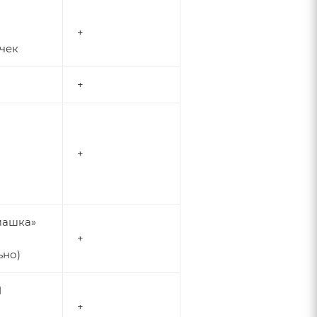
+
чек
+
+
машка»
+
ьно)
1
+