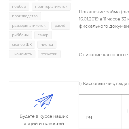
подбор
принтер этикеток
Погашение займа (ок
производство
16.01.2019 в 11 часо
фискального документа
размеры_этикеток
расчёт
риббоны
санер
сканер ШК
чистка
Экономить
этикетки
Описание кассового ч
1) Кассовый чек, выдан
Будьте в курсе наших
ТЭГ
акций и новостей