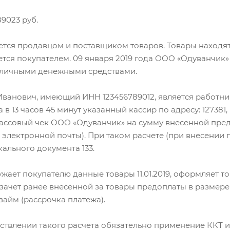
9023 руб.
тся продавцом и поставщиком товаров. Товары находят
тся покупателем. 09 января 2019 года ООО «Одуванчик» з
наличными денежными средствами.
ванович, имеющий ИНН 123456789012, является работни
 в 13 часов 45 минут указанный кассир по адресу: 127381, г
ссовый чек ООО «Одуванчик» на сумму внесенной предо
 электронной почты). При таком расчете (при внесении 
ального документа 133.
ает покупателю данные товары 11.01.2019, оформляет т
зачет ранее внесенной за товары предоплаты в размере 
займ (рассрочка платежа).
ществлении такого расчета обязательно применение ККТ и