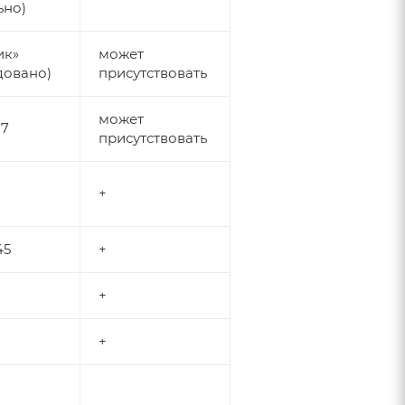
ьно)
ик»
может
довано)
присутствовать
может
77
присутствовать
+
45
+
+
+