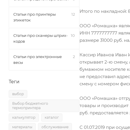
Итого по накладной: 8
Статьи про принтеры
12
этикеток
ООО «Ромашка» являе
ИНН 7777777777 являе
Статьи про сканеры штрих-
10
размере 31000 руб. 
кодов
Кассир Иванов Иван И
Статьи про электронные
2
открывает 2-ю смену, а
весы
бумажном носителе ка
не предоставил адрес
Теги
смену с номером фиск
выбор
ООО «Ромашка» отгруж
Выбор бюджетного
товары и производит 
термопринтера
руб. предоставляется 
калькулятор
каталог
С 01.07.2019 при осу
материалы
обслуживание