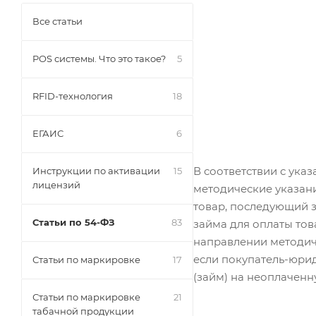
Все статьи
POS системы. Что это такое?
5
RFID-технология
18
ЕГАИС
6
В соответствии с ука
Инструкции по активации
15
лицензий
методические указан
товар, последующий з
Статьи по 54-ФЗ
83
займа для оплаты тов
направлении методиче
если покупатель-юрид
Статьи по маркировке
17
(займ) на неоплаченн
Статьи по маркировке
21
табачной продукции