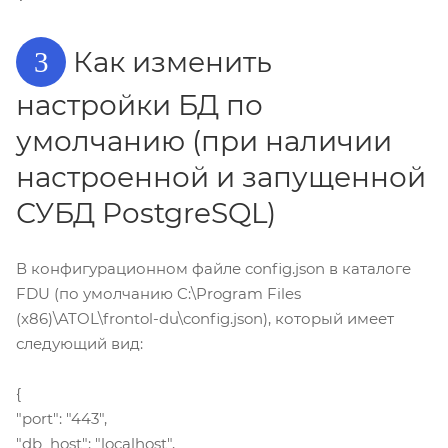
Как изменить
3
настройки БД по
умолчанию (при наличии
настроенной и запущенной
СУБД PostgreSQL)
В конфигурационном файле config.json в каталоге
FDU (по умолчанию C:\Program Files
(x86)\ATOL\frontol-du\config.json), который имеет
следующий вид:
{
"port": "443",
"db_host": "localhost",