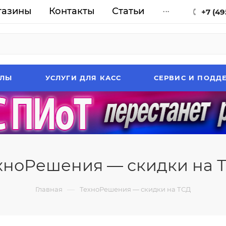
газины
Контакты
Статьи
...
+7 (49
АЛЫ
УСЛУГИ ДЛЯ КАСС
СЕРВИС И ПОДД
хноРешения — скидки на 
—
Главная
ТехноРешения — скидки на ТСД