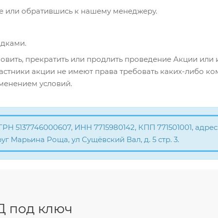
йте или обратившись к нашему менеджеру.
идками.
овить, прекратить или продлить проведение Акции или 
частники акции не имеют права требовать каких-либо к
менением условий.
5137746000607, ИНН 7715980142, КПП 771501001, адрес: г.
 Марьина Роща, ул Сущёвский Вал, д. 5 стр. 3.
Д под ключ