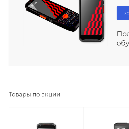
Х
По
об
Товары по акции