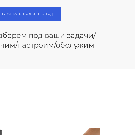
ОЧУ УЗНАТЬ БОЛЬШЕ О ТСД
дберем под ваши задачи/
учим/настроим/обслужим