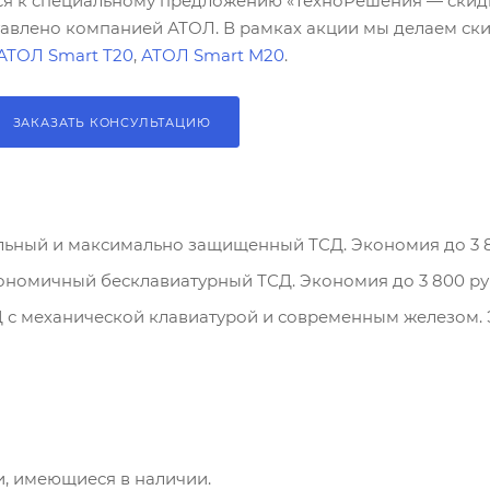
тся к специальному предложению «ТехноРешения — скид
тавлено компанией АТОЛ. В рамках акции мы делаем ски
АТОЛ Smart T20
,
АТОЛ Smart M20
.
ЗАКАЗАТЬ КОНСУЛЬТАЦИЮ
ьный и максимально защищенный ТСД. Экономия до 3 8
ономичный бесклавиатурный ТСД. Экономия до 3 800 ру
с механической клавиатурой и современным железом. 
и, имеющиеся в наличии.