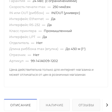
Гарантия
—
24 мес. (с ограничениями)
Скорость печати mаx
—
250 мм/сек
IN или OUT (риббон)
—
IN/OUT (универс)
Интерфейс Ethernet
—
Да
Интерфейс RS-232
—
Да
Класс принтера
—
Промышленный
Интерфейс LPT
—
Да
Отделитель
—
Нет
Длина риббона max (втулка)
—
До 450 м (1")
Отрезчик
—
Нет
Артикул
—
99-141A009-1202
Цена действительна только для интернет-магазина и
может отличаться от цен в розничных магазинах
ОПИСАНИЕ
НАЛИЧИЕ
ОТЗЫВЫ
К