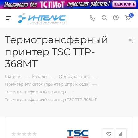
0
Термотрансферный
принтер TSC TTP-
368MT
—
—
—
Главная
Каталог
Оборудование
—
Принтер этикеток (принтер штрих кода)
—
Термотрансферный принтер
Термотрансферный принтер TSC TTP-368MT