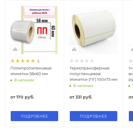
5
Полипропиленовые
Термотрансферные
У
этикетки 58х60 мм
полуглянцевые
в
этикетки (ПГ) 100х75 мм
ру
В наличии
э
В наличии
от
170 руб.
от
331 руб.
о
ПОДРОБНЕЕ
ПОДРОБНЕЕ