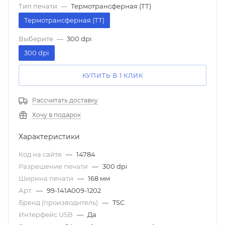
Тип печати
—
Термотрансферная (ТТ)
Термотрансферная (ТТ)
Выберите
—
300 dpi
300 dpi
КУПИТЬ В 1 КЛИК
Рассчитать доставку
Хочу в подарок
Характеристики
Код на сайте
—
14784
Разрешение печати
—
300 dpi
Ширина печати
—
168 мм
Арт.
—
99-141A009-1202
Бренд (производитель)
—
TSC
Интерфейс USB
—
Да