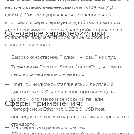
контрастностью и имеет диагональ 109 мм (4,3
партия из нескольких тысяч.
дюйма). Система управления представлена 6
кнопками и характеризуется удобным дизайном,
что обеспечивает простоту настройки принтера и
Основные характеристики
позволяет получать отображение состояния
выполнения работы.
Высококачественный алюминиевый корпус.
Tехнология Thermal Smart Control™ для печати
высококачественных этикеток.
Цветной жидкокристаллический дисплей с
диагональю 4,3”, управление при помощи 6-
кнопочного меню и сенсорной панели.
Сферы применения:
Интерфейсы: Ethernet, USB 2.0, USB host,
последовательный и параллельный интерфейсы в
стандарте.
Маркировка в разных отраслях
SD-разъем для расширения объема флэш-памяти