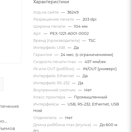
Характеристики
Код на сайте
—
36249
Разрешение печати
—
203 dpi
Ширина печати
—
104 мм
Арт.
—
PEX-1221-A001-0002
Бренд (производитель)
—
TSC
Интерфейс USB
—
Да
Гарантия
—
24 мес. (с ограничениями)
Скорость печати mаx
—
457 мм/сек
IN или OUT (риббон)
—
IN/OUT (универс)
Интерфейс Ethernet
—
Да
Интерфейс RS-232
—
Да
Внутренний смотчик
—
Нет
Класс принтера
—
Промышленный
Интерфейсы
—
USB, RS-232, Ethernet, USB
спечения
Host
Отделитель
—
Нет
но
Длина риббона max (втулка)
—
До 600 м
объемов
(1")