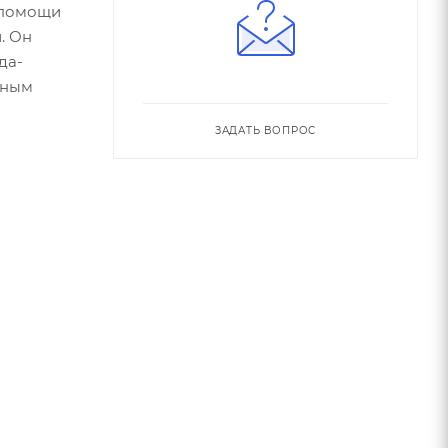
 помощи
. Он
да-
тным
ЗАДАТЬ ВОПРОС