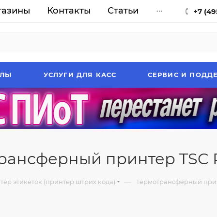
газины
Контакты
Статьи
...
+7 (49
АЛЫ
УСЛУГИ ДЛЯ КАСС
СЕРВИС И ПОДД
рансферный принтер TSC P
—
ер этикеток (принтер штрих кода)
Термотрансферный при