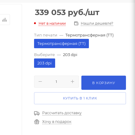
339 053
руб.
/шт
Нет в наличии
Нашли дешевле?
Тип печати
—
Термотрансферная (ТТ)
Термотрансферная (ТТ)
Выберите
—
203 dpi
203 dpi
В КОРЗИНУ
КУПИТЬ В 1 КЛИК
Рассчитать доставку
Хочу в подарок