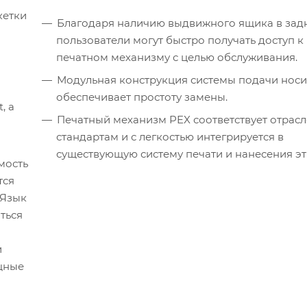
кетки
Благодаря наличию выдвижного ящика в задн
пользователи могут быстро получать доступ к
печатном механизму с целью обслуживания.
Модульная конструкция системы подачи носи
обеспечивает простоту замены.
, а
Печатный механизм PEX соответствует отрас
стандартам и с легкостью интегрируется в
существующую систему печати и нанесения эт
мость
тся
 Язык
ться
и
ощные
ы