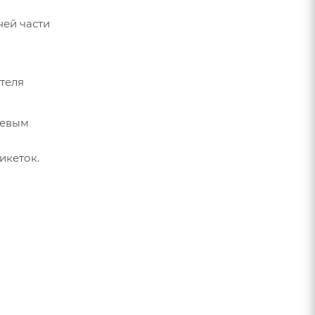
ей части
теля
левым
икеток.