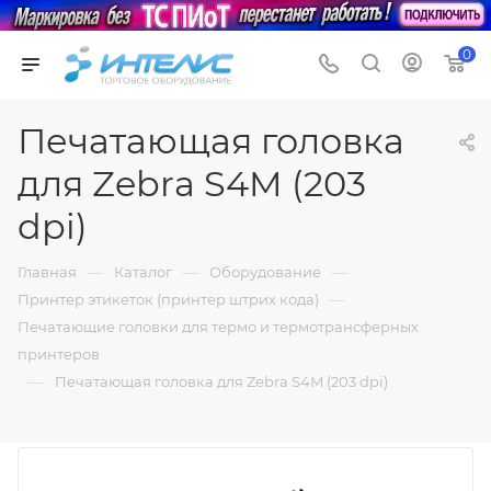
0
Печатающая головка
для Zebra S4M (203
dpi)
—
—
—
Главная
Каталог
Оборудование
—
Принтер этикеток (принтер штрих кода)
Печатающие головки для термо и термотрансферных
принтеров
—
Печатающая головка для Zebra S4M (203 dpi)