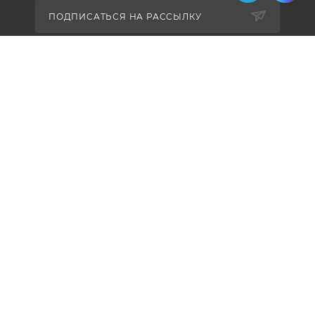
ПОДПИСАТЬСЯ НА РАССЫЛКУ
+7 (495) 771-02-91
info@pos-shop.ru
Магазин Интелис торговое
оборудование
г. Москва, Сущевский вал, д. 5с1А'
2004 - 2026 © Интелис - Торговое Оборудование
магазин онлайн касс и торгового оборудования.