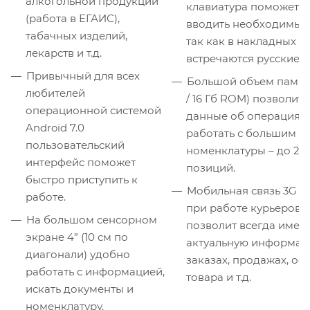
алкогольной продукции
клавиатура поможет 
(работа в ЕГАИС),
вводить необходимые
табачных изделий,
так как в накладных ч
лекарств и т.д.
встречаются русские б
Привычный для всех
Большой объем памяти
любителей
/ 16 Гб ROM) позволит 
операционной системой
данные об операциях 
Android 7.0
работать с большим к
пользовательский
номенклатуры – до 20
интерфейс поможет
позиций.
быстро приступить к
Мобильная связь 3G а
работе.
при работе курьеров н
На большом сенсорном
позволит всегда иметь
экране 4” (10 см по
актуальную информац
диагонали) удобно
заказах, продажах, ост
работать с информацией,
товара и т.д.
искать документы и
номенклатуру.