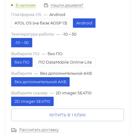
В наличии
Нашли дешевле?
Платформа OS
—
Android
ATOL OS (на базе AOSP 13)
Android
Температура работы
—
-10 ~ 50
-10 ~ 50
Выберите ПО
—
без ПО
без ПО
ПО DataMobile Online Lite
Выберите
—
Без дополнительной АКБ
Без дополнительной АКБ
Выберите сканер
—
2D imager SE4710
2D imager SE4710
КУПИТЬ В 1 КЛИК
Рассчитать доставку