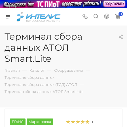
0
Терминал сбора
данных АТОЛ
Smart.Lite
—
—
—
Главная
Каталог
Оборудование
—
Терминалы сбора данных
—
Терминалы сбора данных (ТСД) АТОЛ
Терминал сбора данных АТОЛ Smart.Lite
ЕГАИС
Маркировка
1