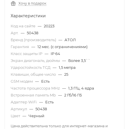
Хочу в подарок
Характеристики
Код на сайте
—
20223
Арт.
—
50438
Бренд (производитель)
—
АТОЛ
Гарантия
—
12 мес. (с ограничениями)
Класс защиты IP
—
IP 64
Экран диагональ, дюймы
—
Более 3,5``
Ударостойкость ТСД
—
1,5 метра
Клавиши, общее число
—
25
GSM модем
—
Есть
Частота процессора MHz
—
1,3 ГГц, 4 ядра
Встроенная память Mb
—
2 Гб/16 ГБ
Адаптер WiFi
—
Есть
Артикул
—
50438
Цвет
—
Черный
Цена действительна только для интернет-магазина и