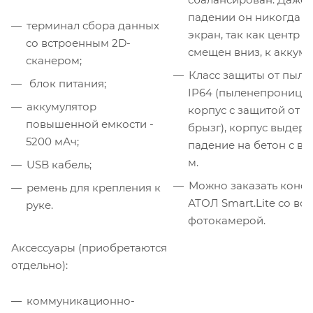
падении он никогда не
терминал сбора данных
экран, так как центр т
со встроенным 2D-
смещен вниз, к аккуму
сканером;
Класс защиты от пыли 
блок питания;
IP64 (пыленепроница
аккумулятор
корпус с защитой от 
повышенной емкости -
брызг), корпус выдер
5200 мАч;
падение на бетон с выс
м.
USB кабель;
Можно заказать конф
ремень для крепления к
АТОЛ Smart.Lite со вс
руке.
фотокамерой.
Аксессуары (приобретаются
отдельно):
коммуникационно-