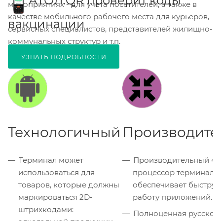
АТОЛ.QR проверит коды
мероприятиях - для учета посетителей, а также в
качестве мобильного рабочего места для курьеров,
вакцинации
сервисных специалистов, представителей жилищно-
коммунальных структур и т.п.
УЗНАТЬ ПОДРОБНОСТИ
Технологичный
Производите
Терминал может
Производительный 4-
использоваться для
процессор терминала
товаров, которые должны
обеспечивает быструю
маркироваться 2D-
работу приложений.
штрихкодами:
Полноценная русскоя