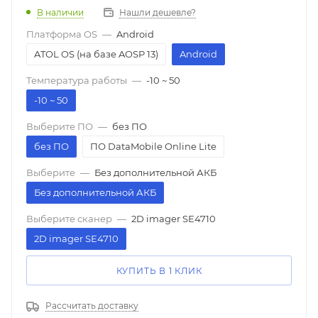
В наличии
Нашли дешевле?
Платформа OS
—
Android
ATOL OS (на базе AOSP 13)
Android
Температура работы
—
-10 ~ 50
-10 ~ 50
Выберите ПО
—
без ПО
без ПО
ПО DataMobile Online Lite
Выберите
—
Без дополнительной АКБ
Без дополнительной АКБ
Выберите сканер
—
2D imager SE4710
2D imager SE4710
КУПИТЬ В 1 КЛИК
Рассчитать доставку