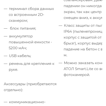
падении он никогда не
терминал сбора данных
экран, так как центр т
со встроенным 2D-
смещен вниз, к аккуму
сканером;
Класс защиты от пыли 
блок питания;
IP64 (пыленепроница
аккумулятор
корпус с защитой от 
повышенной емкости -
брызг), корпус выдер
5200 мАч;
падение на бетон с выс
м.
USB кабель;
Можно заказать конф
ремень для крепления к
АТОЛ Smart.Lite со вс
руке.
фотокамерой.
Аксессуары (приобретаются
отдельно):
коммуникационно-