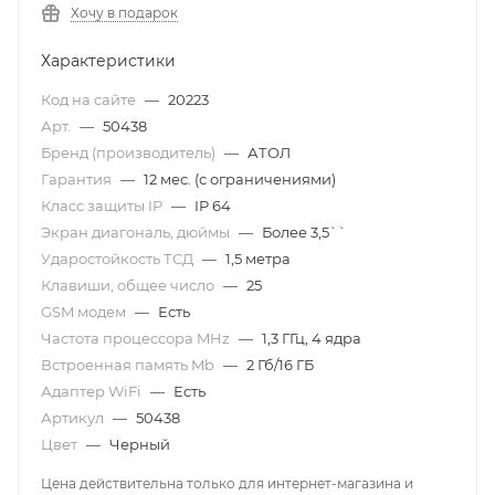
Хочу в подарок
Характеристики
Код на сайте
—
20223
Арт.
—
50438
Бренд (производитель)
—
АТОЛ
Гарантия
—
12 мес. (с ограничениями)
Класс защиты IP
—
IP 64
Экран диагональ, дюймы
—
Более 3,5``
Ударостойкость ТСД
—
1,5 метра
Клавиши, общее число
—
25
GSM модем
—
Есть
Частота процессора MHz
—
1,3 ГГц, 4 ядра
Встроенная память Mb
—
2 Гб/16 ГБ
Адаптер WiFi
—
Есть
Артикул
—
50438
Цвет
—
Черный
Цена действительна только для интернет-магазина и