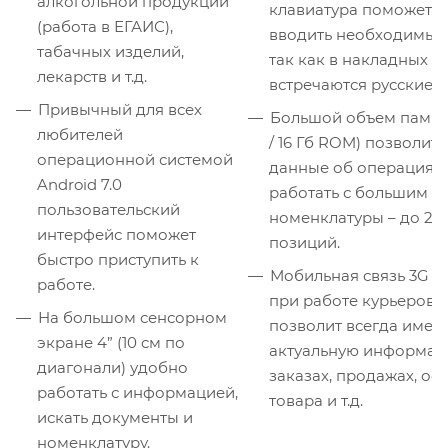
алкогольной продукции
клавиатура поможет 
(работа в ЕГАИС),
вводить необходимые
табачных изделий,
так как в накладных ч
лекарств и т.д.
встречаются русские б
Привычный для всех
Большой объем памяти
любителей
/ 16 Гб ROM) позволит 
операционной системой
данные об операциях 
Android 7.0
работать с большим к
пользовательский
номенклатуры – до 20
интерфейс поможет
позиций.
быстро приступить к
Мобильная связь 3G а
работе.
при работе курьеров н
На большом сенсорном
позволит всегда иметь
экране 4” (10 см по
актуальную информац
диагонали) удобно
заказах, продажах, ост
работать с информацией,
товара и т.д.
искать документы и
номенклатуру.