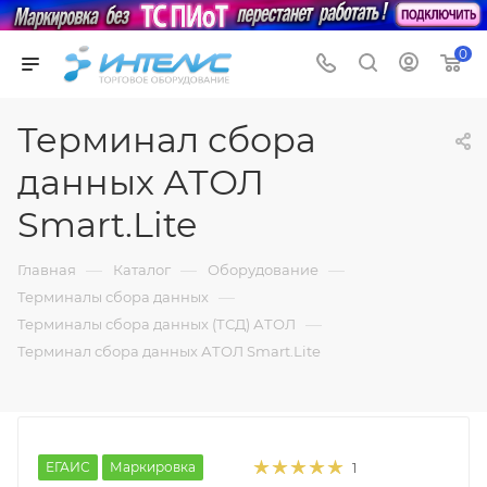
0
Терминал сбора
данных АТОЛ
Smart.Lite
—
—
—
Главная
Каталог
Оборудование
—
Терминалы сбора данных
—
Терминалы сбора данных (ТСД) АТОЛ
Терминал сбора данных АТОЛ Smart.Lite
ЕГАИС
Маркировка
1