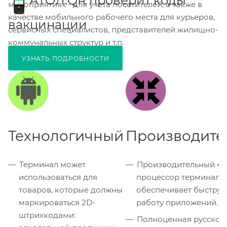
АТОЛ.QR проверит коды
мероприятиях - для учета посетителей, а также в
качестве мобильного рабочего места для курьеров,
вакцинации
сервисных специалистов, представителей жилищно-
коммунальных структур и т.п.
УЗНАТЬ ПОДРОБНОСТИ
Технологичный
Производите
Терминал может
Производительный 4-
использоваться для
процессор терминала
товаров, которые должны
обеспечивает быструю
маркироваться 2D-
работу приложений.
штрихкодами:
Полноценная русскоя