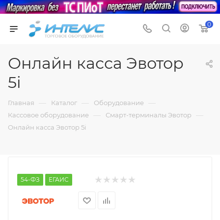
0
Онлайн касса Эвотор
5i
—
—
—
Главная
Каталог
Оборудование
—
—
Кассовое оборудование
Смарт-терминалы Эвотор
Онлайн касса Эвотор 5i
54-ФЗ
ЕГАИС