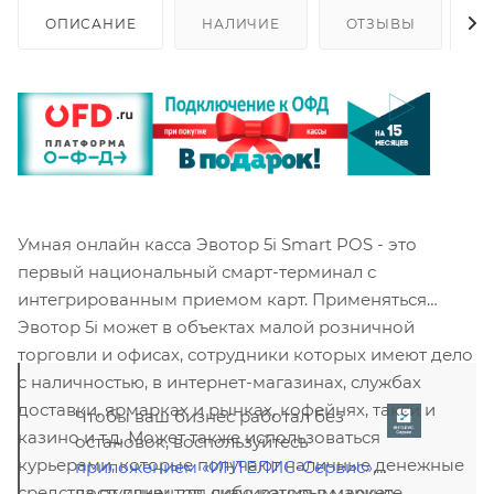
ОПИСАНИЕ
НАЛИЧИЕ
ОТЗЫВЫ
К
Умная онлайн касса Эвотор 5i Smart POS - это
первый национальный смарт-терминал с
интегрированным приемом карт. Применяться
Эвотор 5i может в объектах малой розничной
торговли и офисах, сотрудники которых имеют дело
с наличностью, в интернет-магазинах, службах
доставки, ярмарках и рынках, кофейнях, такси и
Чтобы ваш бизнес работал без
казино и т.д. Может также использоваться
остановок, воспользуйтесь
курьерами, которые получают наличные денежные
приложением «ИНТЕЛИС-Сервис»
,
доступным для скачивания в маркете
средства от клиентов, либо которым нужно