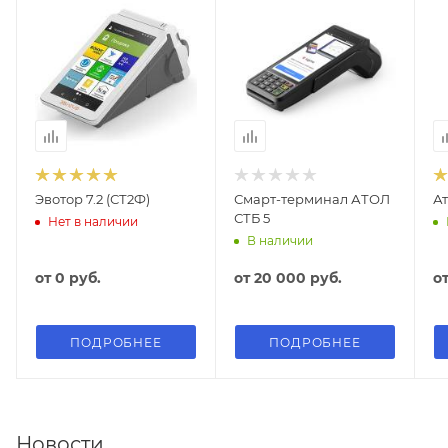
Эвотор 7.2 (СТ2Ф)
Смарт-терминал АТОЛ
Ат
СТБ 5
Нет в наличии
В наличии
от
0 руб.
от
20 000 руб.
о
ПОДРОБНЕЕ
ПОДРОБНЕЕ
Новости