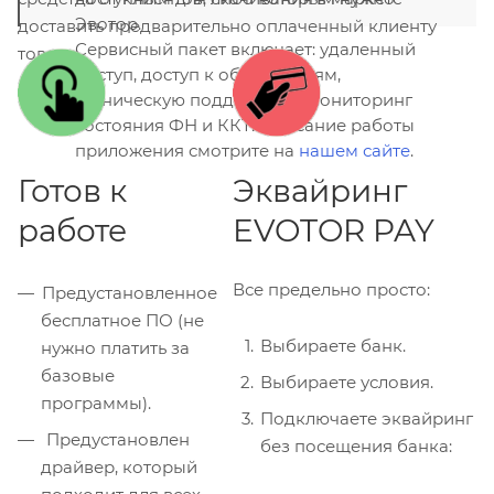
Эвотор.
доставить предварительно оплаченный клиенту
Сервисный пакет включает: удаленный
товар.
доступ, доступ к обновлениям,
техническую поддержку и мониторинг
состояния ФН и ККТ. Описание работы
приложения смотрите на
нашем сайте
.
Готов к
Эквайринг
работе
EVOTOR PAY
Все предельно просто:
Предустановленное
бесплатное ПО (не
Выбираете банк.
нужно платить за
базовые
Выбираете условия.
программы).
Подключаете эквайринг
Предустановлен
без посещения банка:
драйвер, который