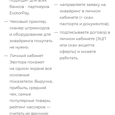
подходит для всех
направляете заявку на
банков - партнеров
эквайринг в личном
EvotorPay.
кабинете (+ скан
Чековый принтер,
паспорта и документов);
сканер штрихкодов
подписываете договор в
и оборудование для
личном кабинете (ЭЦП
эквайринга покупать
или скан акцепта
не нужно.
оферты) и можете
Личный кабинет
работать.
Эвотора покажет
на одном экране все
основные
показатели. Выручка,
прибыль, средний
чек, самые
популярные товары,
рейтинг кассиров —
считать их вручную