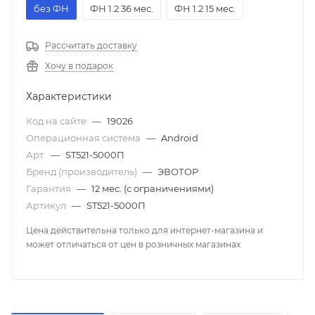
без ФН
ФН 1.2 36 мес.
ФН 1.2 15 мес.
Рассчитать доставку
Хочу в подарок
Характеристики
Код на сайте
—
19026
Операционная система
—
Android
Арт.
—
ST521-5000П
Бренд (производитель)
—
ЭВОТОР
Гарантия
—
12 мес. (с ограничениями)
Артикул
—
ST521-5000П
Цена действительна только для интернет-магазина и
может отличаться от цен в розничных магазинах