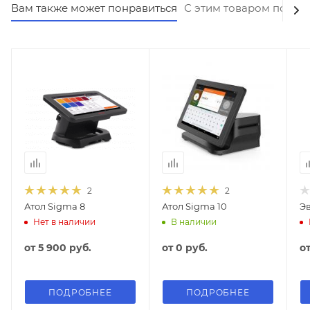
Вам также может понравиться
С этим товаром покуп
2
2
Атол Sigma 8
Атол Sigma 10
Эв
Нет в наличии
В наличии
от
5 900 руб.
от
0 руб.
о
ПОДРОБНЕЕ
ПОДРОБНЕЕ