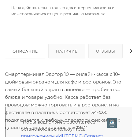
Цена действительна только для интернет-магазина и
может отличаться от цен в розничных магазинах
ОПИСАНИЕ
НАЛИЧИЕ
ОТЗЫВЫ
К
Смарт терминал Эвотор 10 — онлайн-касса с 10-
дюймовым экраном для кафе и ресторанов. Это
самый большой экран в линейке — пробивать
блюда и товары удобно. Касса работает без
проводов: можно торговать и в ресторане, и на
фестивале в палатке. Соответствует 54-ФЗ:
подключается к любому оператору фискальных
Чтобы ваш бизнес работал без
данных и передает данные в ФНС.
остановок, воспользуйтесь
приложением «ИНТЕЛИС-Сервис»
,