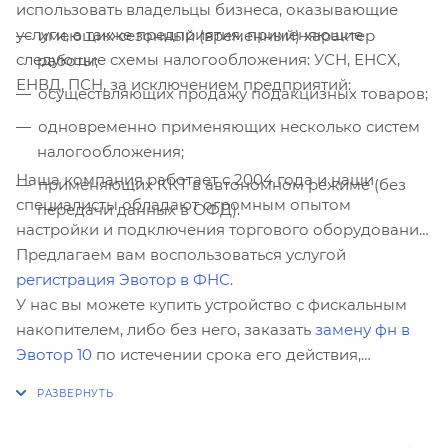
использовать владельцы бизнеса, оказывающие
услуги, а также предприятия, применяющие
имеющих сезонный (временный) характер
следующие схемы налогообложения: УСН, ЕНСХ,
работы;
ЕНВД, ПСН, за исключением предприятий:
осуществляющих продажу подакцизных товаров;
одновременно применяющих несколько систем
налогообложения;
Наша компания работает с 2004 года и наши
применяющих ККТ в автономном режиме (без
специалисты обладают огромным опытом
передачи данных в ОФД).
настройки и подключения торгового оборудования.
Предлагаем вам воспользоваться услугой
регистрация Эвотор в ФНС
.
У нас вы можете купить устройство с фискальным
накопителем, либо без него, заказать
замену фн в
Эвотор 10
по истечении срока его действия,
обновить ФФД
до последней актуальной версии.