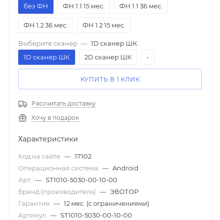
без ФН
ФН 1.1 15 мес.
ФН 1.1 36 мес.
ФН 1.2 36 мес.
ФН 1.2 15 мес.
Выберите сканер
—
1D сканер ШК
1D сканер ШК
2D сканер ШК
-
КУПИТЬ В 1 КЛИК
Рассчитать доставку
Хочу в подарок
Характеристики
Код на сайте
—
17102
Операционная система
—
Android
Арт.
—
ST1010-5030-00-10-00
Бренд (производитель)
—
ЭВОТОР
Гарантия
—
12 мес. (с ограничениями)
Артикул
—
ST1010-5030-00-10-00