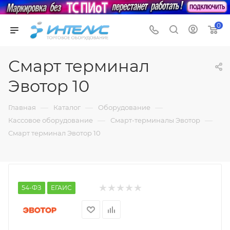
0
Смарт терминал
Эвотор 10
—
—
—
Главная
Каталог
Оборудование
—
—
Кассовое оборудование
Смарт-терминалы Эвотор
Смарт терминал Эвотор 10
54-ФЗ
ЕГАИС