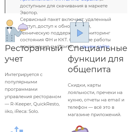
доступным для скачивания в маркете
Эвотор.
Сервисный пакет включает: удаленный
доступ, доступ к обновлениям,
техническую поддержку и мониторинг
состояния ФН и ККТ. Описание работы
Ресторанный
Специальные
приложения смотрите на
нашем сайте
.
учет
функции для
общепита
Интегрируется с
популярными
Скидки, карты
программами
лояльности, пречеки на
управления рестораном
кухню, отчеты на email и
— R-Keeper, QuickResto,
телефон — всё это в
iiko, iReca: Solo.
магазине приложений.