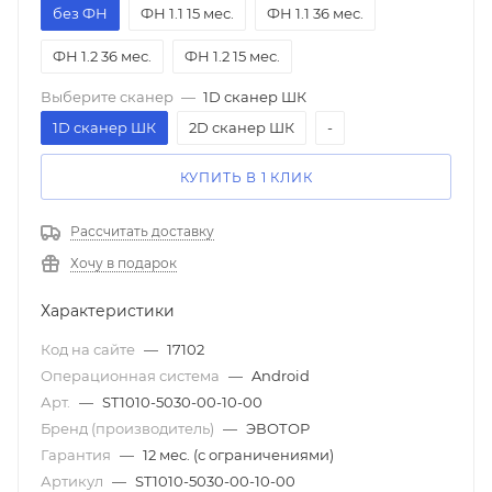
без ФН
ФН 1.1 15 мес.
ФН 1.1 36 мес.
ФН 1.2 36 мес.
ФН 1.2 15 мес.
Выберите сканер
—
1D сканер ШК
1D сканер ШК
2D сканер ШК
-
КУПИТЬ В 1 КЛИК
Рассчитать доставку
Хочу в подарок
Характеристики
Код на сайте
—
17102
Операционная система
—
Android
Арт.
—
ST1010-5030-00-10-00
Бренд (производитель)
—
ЭВОТОР
Гарантия
—
12 мес. (с ограничениями)
Артикул
—
ST1010-5030-00-10-00