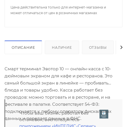
Цена действительна только для интернет-магазина и
может отличаться от цен в розничных магазинах
ОПИСАНИЕ
НАЛИЧИЕ
ОТЗЫВЫ
К
Смарт терминал Эвотор 10 — онлайн-касса с 10-
дюймовым экраном для кафе и ресторанов. Это
самый большой экран в линейке — пробивать
блюда и товары удобно. Касса работает без
проводов: можно торговать и в ресторане, и на
фестивале в палатке. Соответствует 54-ФЗ:
подключается к любому оператору фискальных
Чтобы ваш бизнес работал без
данных и передает данные в ФНС.
остановок, воспользуйтесь
приложением «ИНТЕЛИС-Сервис»
,