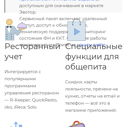
доступным для скачивания в маркете
Эвотор.
Сервисный пакет включает: удаленный
доступ, доступ к обновлениям,
техническую поддержку и мониторинг
состояния ФН и ККТ. Описание работы
Ресторанный
Специальные
приложения смотрите на
нашем сайте
.
учет
функции для
общепита
Интегрируется с
популярными
Скидки, карты
программами
лояльности, пречеки на
управления рестораном
кухню, отчеты на email и
— R-Keeper, QuickResto,
телефон — всё это в
iiko, iReca: Solo.
магазине приложений.