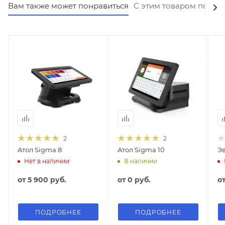
Вам также может понравиться
С этим товаром покуп
2
2
Атол Sigma 8
Атол Sigma 10
Эв
Нет в наличии
В наличии
от
5 900 руб.
от
0 руб.
о
ПОДРОБНЕЕ
ПОДРОБНЕЕ