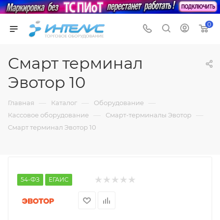
0
Смарт терминал
Эвотор 10
—
—
—
Главная
Каталог
Оборудование
—
—
Кассовое оборудование
Смарт-терминалы Эвотор
Смарт терминал Эвотор 10
54-ФЗ
ЕГАИС