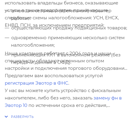
использовать владельцы бизнеса, оказывающие
услуги, а также предприятия, применяющие
имеющих сезонный (временный) характер
следующие схемы налогообложения: УСН, ЕНСХ,
работы;
ЕНВД, ПСН, за исключением предприятий:
осуществляющих продажу подакцизных товаров;
одновременно применяющих несколько систем
налогообложения;
Наша компания работает с 2004 года и наши
применяющих ККТ в автономном режиме (без
специалисты обладают огромным опытом
передачи данных в ОФД).
настройки и подключения торгового оборудования.
Предлагаем вам воспользоваться услугой
регистрация Эвотор в ФНС
.
У нас вы можете купить устройство с фискальным
накопителем, либо без него, заказать
замену фн в
Эвотор 10
по истечении срока его действия,
обновить ФФД
до последней актуальной версии.